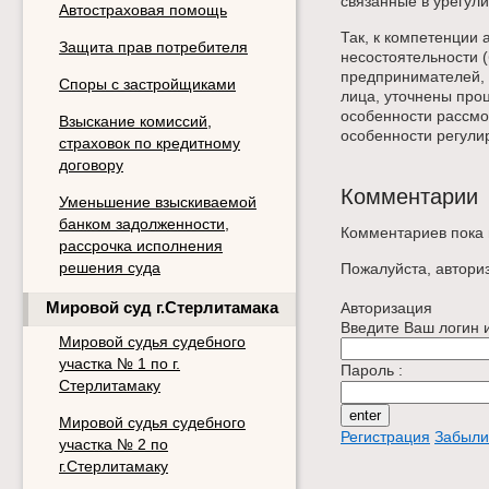
связанные в урегул
Автостраховая помощь
Так, к компетенции 
Защита прав потребителя
несостоятельности 
предпринимателей, 
Споры с застройщиками
лица, уточнены про
особенности рассмот
Взыскание комиссий,
особенности регули
страховок по кредитному
договору
Комментарии
Уменьшение взыскиваемой
банком задолженности,
Комментариев пока 
рассрочка исполнения
решения суда
Пожалуйста, авториз
Мировой суд г.Стерлитамака
Авторизация
Введите Ваш логин и
Мировой судья судебного
участка № 1 по г.
Пароль :
Стерлитамаку
Мировой судья судебного
Регистрация
Забыли
участка № 2 по
г.Стерлитамаку