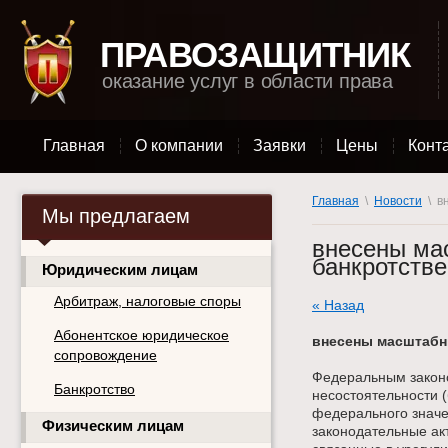
ПРАВОЗАЩИТНИК
оказание услуг в области права
Главная
О компании
Заявки
Цены
Конт
Главная
\
Новости
\ вн
Мы предлагаем
внесены ма
банкротстве
Юридическим лицам
Арбитраж, налоговые споры
« Назад
Абонентское юридическое
внесены масштабны
сопровождение
Федеральным законо
Банкротство
несостоятельности (
федерального значе
Физическим лицам
законодательные ак