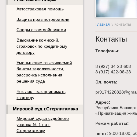
Автостраховая помощь
Защита прав потребителя
Главная
\ Контакты
Споры с застройщиками
Контакты
Взыскание комиссий,
страховок по кредитному
Телефоны:
договору
Уменьшение взыскиваемой
8 (927) 34-23-603
банком задолженности,
8 (917) 422-08-28
рассрочка исполнения
решения суда
Эл. почта:
Чек-лист: как принимать
pr9174220828@gmai
квартиру
Адрес:
Республика Башкорто
Мировой суд г.Стерлитамака
«Приватизация жиль
Мировой судья судебного
Режим работы:
участка № 1 по г.
Стерлитамаку
пн-пт:
9.00-18.00, о