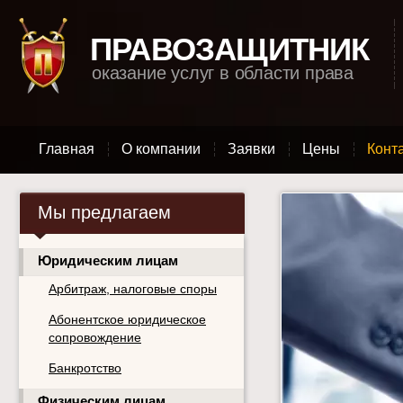
ПРАВОЗАЩИТНИК
оказание услуг в области права
Главная
О компании
Заявки
Цены
Конт
Мы предлагаем
Юридическим лицам
Арбитраж, налоговые споры
Абонентское юридическое
сопровождение
Банкротство
Физическим лицам