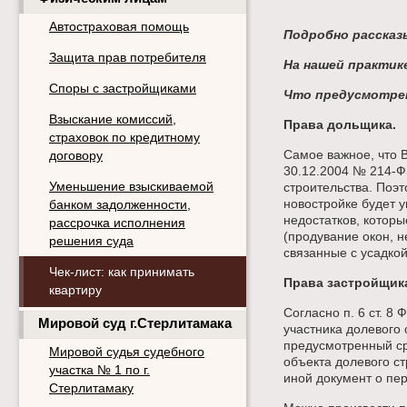
Автостраховая помощь
Подробно рассказ
Защита прав потребителя
На нашей практик
Споры с застройщиками
Что предусмотрен
Взыскание комиссий,
Права дольщика.
страховок по кредитному
Самое важное, что В
договору
30.12.2004 № 214-Ф
Уменьшение взыскиваемой
строительства. Поэт
новостройке будет у
банком задолженности,
недостатков, котор
рассрочка исполнения
(продувание окон, н
решения суда
связанные с усадкой
Чек-лист: как принимать
Права застройщик
квартиру
Согласно п. 6 ст. 8
Мировой суд г.Стерлитамака
участника долевого 
предусмотренный сро
Мировой судья судебного
объекта долевого ст
участка № 1 по г.
иной документ о пер
Стерлитамаку