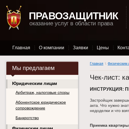
ПРАВОЗАЩИТНИК
оказание услуг в области права
Главная
О компании
Заявки
Цены
Конт
Главная
\
Физическим 
Мы предлагаем
Чек-лист: к
Юридическим лицам
ИНСТРУКЦИЯ: П
Арбитраж, налоговые споры
Застройщик заверши
Абонентское юридическое
акта. Что нужно зна
сопровождение
недоделки и что взя
Банкротство
Приемка квартиры 
Физическим лицам