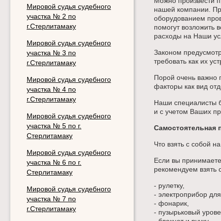
Можно произвести п
Мировой судья судебного
нашей компании. П
участка № 2 по
оборудованием пров
г.Стерлитамаку
помогут возложить 
расходы на Наши ус
Мировой судья судебного
Законом предусмотр
участка № 3 по
требовать как их ус
г.Стерлитамаку
Порой очень важно 
Мировой судья судебного
факторы как вид отд
участка № 4 по
г.Стерлитамаку
Наши специалисты б
и с учетом Ваших п
Мировой судья судебного
участка № 5 по г.
Самостоятельная 
Стерлитамаку
Что взять с собой н
Мировой судья судебного
Если вы принимаете
участка № 6 по г.
рекомендуем взять с
Стерлитамаку
- рулетку,
Мировой судья судебного
- электроприбор для
участка № 7 по
- фонарик,
г.Стерлитамаку
- пузырьковый уров