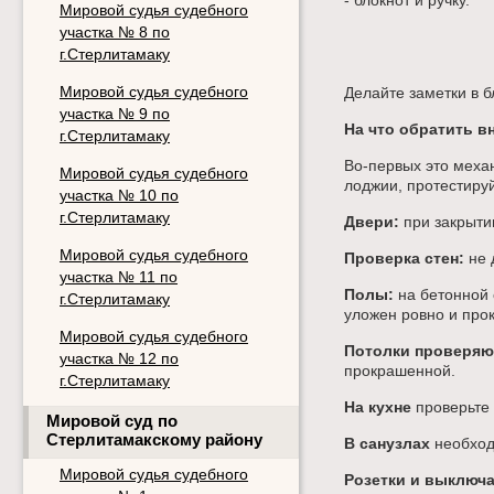
- блокнот и ручку.
Мировой судья судебного
участка № 8 по
г.Стерлитамаку
Мировой судья судебного
Делайте заметки в б
участка № 9 по
На что обратить в
г.Стерлитамаку
Во-первых это меха
Мировой судья судебного
лоджии, протестиру
участка № 10 по
г.Стерлитамаку
Двери:
при закрытии
Мировой судья судебного
Проверка стен:
не 
участка № 11 по
Полы:
на бетонной 
г.Стерлитамаку
уложен ровно и про
Мировой судья судебного
Потолки проверяю
участка № 12 по
прокрашенной.
г.Стерлитамаку
На кухне
проверьте 
Мировой суд по
Стерлитамакскому району
В санузлах
необход
Мировой судья судебного
Розетки и выключ