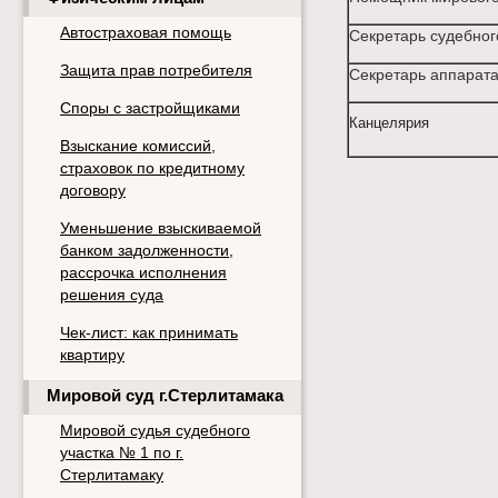
Автостраховая помощь
Секретарь судебног
Защита прав потребителя
Секретарь аппарата
Споры с застройщиками
Канцелярия
Взыскание комиссий,
страховок по кредитному
договору
Уменьшение взыскиваемой
банком задолженности,
рассрочка исполнения
решения суда
Чек-лист: как принимать
квартиру
Мировой суд г.Стерлитамака
Мировой судья судебного
участка № 1 по г.
Стерлитамаку