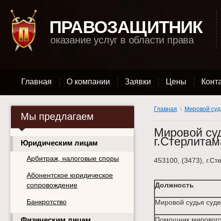
ПРАВОЗАЩИТНИК
оказание услуг в области права
Главная
О компании
Заявки
Цены
Конт
Главная
\
Мировой суд
Мы предлагаем
Мировой суд
г.Стерлитам
Юридическим лицам
Арбитраж, налоговые споры
453100, (3473), г.Ст
Абонентское юридическое
сопровождение
Должность
Банкротство
Мировой судья суде
Физическим лицам
Помощник мирового